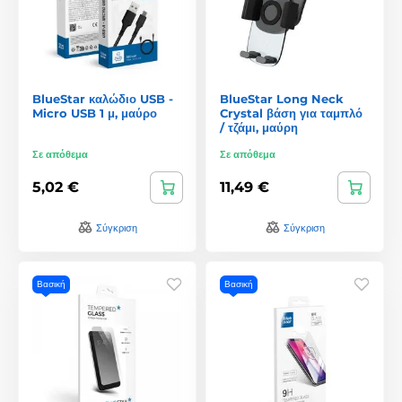
BlueStar καλώδιο USB -
BlueStar Long Neck
Micro USB 1 μ, μαύρο
Crystal βάση για ταμπλό
/ τζάμι, μαύρη
Σε απόθεμα
Σε απόθεμα
5,02 €
11,49 €
Σύγκριση
Σύγκριση
Βασική
Βασική