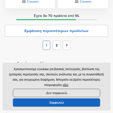
Σύγκριση
Σύγκριση
Έχετε δει 70 προϊόντα από 95.
Εμφάνιση περισσότερων προϊόντων
1
2
Δωρεάν αποστολή
Απλά ξοδέψτε πάνω από 40 EUR και η αποστολή θα είναι δωρεάν
Χρησιμοποιούμε cookies για βασικές λειτουργίες, βελτίωση της
από εμάς.
εμπειρίας περιήγησής σας, σκοπούς ανάλυσης και, με τη συγκατάθεσή
σας, για στοχευμένη διαφήμιση. Μπορείτε να βρείτε περισσότερες
Προϊόντα σε απόθεμα
Όλα τα προϊόντα είναι σε απόθεμα και θα παραδοθούν σε εσάς την
πληροφορίες
εδώ
.
επόμενη μέρα.
Δεν συμφωνώ
Γρήγορη υποστήριξη πελατών
Διαχειριζόμαστε τα πάντα μέσα σε λίγες ώρες – επιστροφές,
Συμφωνώ
ερωτήσεις ή ανταλλαγές προϊόντων.