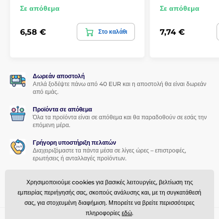
Σε απόθεμα
Σε απόθεμα
Εφαρμογή για όλους
6,58 €
7,74 €
Στο καλάθι
Ένα άλλο εξαιρετικό πλεονέκτημα αυτού του σκληρυμένου
γυαλιού για Samsung Galaxy A32 5G είναι η
πολύ εύκολη
εφαρμογή
. Με το
σετ εφαρμογής
, η τοποθέτηση του
σκληρυμένου γυαλιού στην οθόνη του smartphone σας θα
είναι παιχνιδάκι.
Δωρεάν αποστολή
Απλά ξοδέψτε πάνω από 40 EUR και η αποστολή θα είναι δωρεάν
Τέλεια πρόσφυση
από εμάς.
Σε αντίθεση με άλλα σκληρυμένα γυαλιά, όλη η επιφάνεια του
Προϊόντα σε απόθεμα
σκληρυμένου γυαλιού για Samsung Galaxy A32 5G
Όλα τα προϊόντα είναι σε απόθεμα και θα παραδοθούν σε εσάς την
επόμενη μέρα.
καλύπτεται από συγκολλητικό υλικό, το οποίο εγγυάται
απόλυτα τέλεια πρόσφυση σε όλη την επιφάνεια
του
Γρήγορη υποστήριξη πελατών
σκληρυμένου γυαλιού. Έτσι, δεν υπάρχει κίνδυνος
Διαχειριζόμαστε τα πάντα μέσα σε λίγες ώρες – επιστροφές,
αποκόλλησης ή ξεφτίσματος των άκρων του προστατευτικού
ερωτήσεις ή ανταλλαγές προϊόντων.
γυαλιού.
Πρόγραμμα αφοσίωσης
Περιεχόμενα συσκευασίας:
Χρησιμοποιούμε cookies για βασικές λειτουργίες, βελτίωση της
Προσφέρουμε ελκυστικές εκπτώσεις για πιστούς πελάτες.
εμπειρίας περιήγησής σας, σκοπούς ανάλυσης και, με τη συγκατάθεσή
1x προστατευτικό σκληρυμένο γυαλί
σας, για στοχευμένη διαφήμιση. Μπορείτε να βρείτε περισσότερες
1x στεγνό πανί
πληροφορίες
εδώ
.