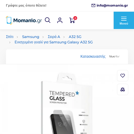
info@momanio.gr
Γράψτε μας όποτε θέλετε!
0
Μενού
Σπίτι
Samsung
Σειρά A
A32 5G
Ενισχυμένο γυαλί για Samsung Galaxy A32 5G
Κατασκευαστής