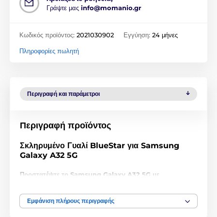
Γράψτε μας
info@momanio.gr
Κωδικός προϊόντος:
2021030902
Εγγύηση:
24 μήνες
Πληροφορίες πωλητή
Περιγραφή και παράμετροι
Περιγραφή προϊόντος
Σκληρυμένο Γυαλί BlueStar για Samsung
Galaxy A32 5G
Προστατέψτε το Samsung Galaxy A32 5G με
σκληρυμένο γυαλί σκληρότητας 9H και πάχους μόλις
0,33 mm!
Εμφάνιση πλήρους περιγραφής
Μην παραπλανηθείτε από τη χαμηλή τιμή, αυτό το