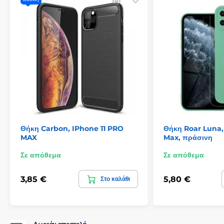
και να συνδέετε αξεσουάρ στο τηλέφωνο χωρίς να χρειάζεται
να το βγάλετε από τη θήκη.
Η διάφανη θήκη σιλικόνης είναι σχεδιασμένη για
εύκολο
χειρισμό του τηλεφώνου
και άνετο κράτημα. Για ακόμη
μεγαλύτερη προστασία του smartphone σας, συνιστούμε να
αγοράσετε επίσης
προστατευτικό γυαλί οθόνης
.
Θήκη Carbon, IPhone 11 PRO
Θήκη Roar Luna, 
MAX
Max, πράσινη
Σε απόθεμα
Σε απόθεμα
3,85 €
5,80 €
Στο καλάθι