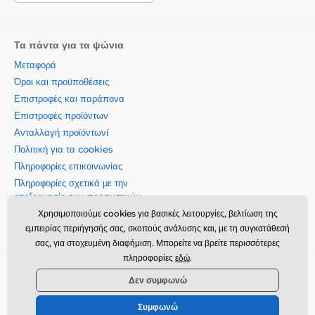
Τα πάντα για τα ψώνια
Μεταφορά
Όροι και προϋποθέσεις
Επιστροφές και παράπονα
Επιστροφές προϊόντων
Ανταλλαγή προϊόντωνí
Πολιτική για τα cookies
Πληροφορίες επικοινωνίας
Πληροφορίες σχετικά με την
επεξεργασία των προσωπικών
δεδομένων
Χρησιμοποιούμε cookies για βασικές λειτουργίες, βελτίωση της
Σχετικά με την εταιρεία μας
εμπειρίας περιήγησής σας, σκοπούς ανάλυσης και, με τη συγκατάθεσή
σας, για στοχευμένη διαφήμιση. Μπορείτε να βρείτε περισσότερες
πληροφορίες
εδώ
.
Momanio s.r.o., Okružní 361/14, 74718, Píšť, Czech republic,
Δεν συμφωνώ
VAT: CZ09604707, info@momanio.gr
Συμφωνώ
© 2026 www.momanio.gr ⦁ Κατασκευή eshop
SIMPLIA.cz