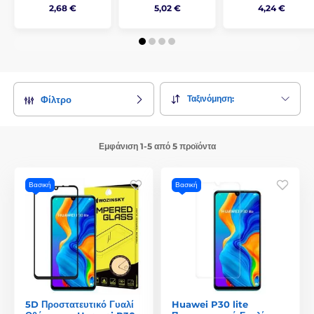
2,68 €
5,02 €
4,24 €
Ταξινόμηση:
Φίλτρο
Εμφάνιση 1-5 από 5 προϊόντα
Βασική
Βασική
5D Προστατευτικό Γυαλί
Huawei P30 lite