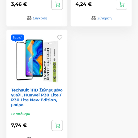
3,46 €
4,24 €
Σύγκριση
Σύγκριση
Βασική
Techsuit 111D Σκληρυμένο
γυαλί, Huawei P30 Lite /
P30 Lite New Edition,
μαύρο
Σε απόθεμα
7,74 €