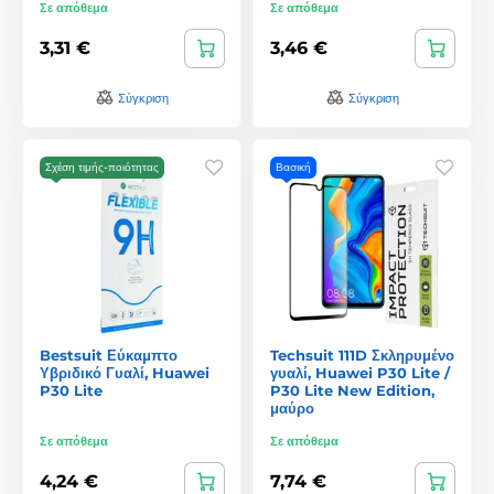
Σε απόθεμα
Σε απόθεμα
3,31 €
3,46 €
Σύγκριση
Σύγκριση
Σχέση τιμής-ποιότητας
Βασική
Bestsuit Εύκαμπτο
Techsuit 111D Σκληρυμένο
Υβριδικό Γυαλί, Huawei
γυαλί, Huawei P30 Lite /
P30 Lite
P30 Lite New Edition,
μαύρο
Σε απόθεμα
Σε απόθεμα
4,24 €
7,74 €