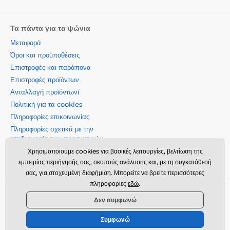
Τα πάντα για τα ψώνια
Μεταφορά
Όροι και προϋποθέσεις
Επιστροφές και παράπονα
Επιστροφές προϊόντων
Ανταλλαγή προϊόντωνí
Πολιτική για τα cookies
Πληροφορίες επικοινωνίας
Πληροφορίες σχετικά με την
επεξεργασία των προσωπικών
δεδομένων
Χρησιμοποιούμε cookies για βασικές λειτουργίες, βελτίωση της
Σχετικά με την εταιρεία μας
εμπειρίας περιήγησής σας, σκοπούς ανάλυσης και, με τη συγκατάθεσή
σας, για στοχευμένη διαφήμιση. Μπορείτε να βρείτε περισσότερες
πληροφορίες
εδώ
.
Momanio s.r.o., Okružní 361/14, 74718, Píšť, Czech republic,
Δεν συμφωνώ
VAT: CZ09604707, info@momanio.gr
Συμφωνώ
© 2026 www.momanio.gr ⦁ Κατασκευή eshop
SIMPLIA.cz