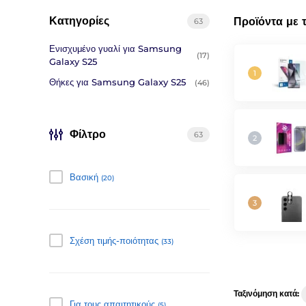
Κατηγορίες
Προϊόντα με 
63
Ενισχυμένο γυαλί για Samsung
(17)
Galaxy S25
Θήκες για Samsung Galaxy S25
(46)
Φίλτρο
63
Βασική
(20)
Σχέση τιμής-ποιότητας
(33)
Ταξινόμηση κατά:
Για τους απαιτητικούς
(5)