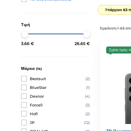
Υπάρχουν 63 π
Τιμή
Εμφάνιση 1-63 απ
3.66 €
26.65 €
Σχέση τιμής-
Μάρκα
(14)
Bestsuit
(2)
BlueStar
(1)
Dexnor
(4)
Forcell
(3)
Hofi
(2)
JP
(12)
3D Προστατε