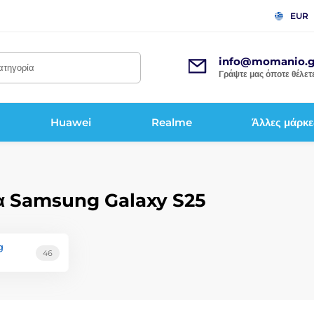
EUR
info@momanio.g
κατηγορία
Γράψτε μας όποτε θέλετε
Huawei
Realme
Άλλες μάρκε
για Samsung Galaxy S25
g
46