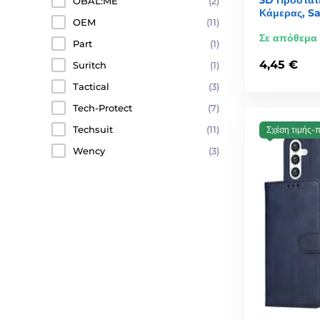
OBAL:ME
(2)
Κάμερας, S
OEM
(11)
Σε απόθεμα
Part
(1)
4,45 €
Suritch
(1)
Tactical
(3)
Tech-Protect
(7)
Techsuit
(11)
Σχέση τιμής-
Wency
(3)