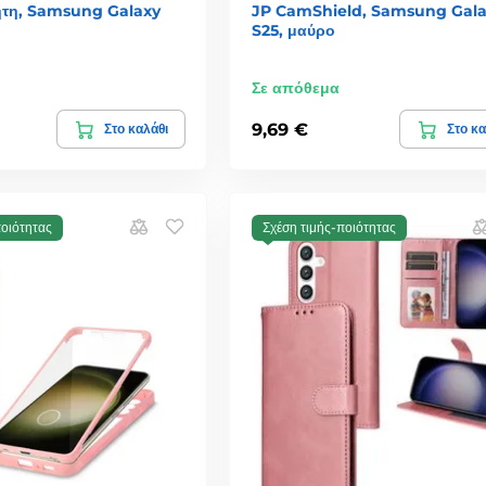
τη, Samsung Galaxy
JP CamShield, Samsung Gal
S25, μαύρο
Σε απόθεμα
9,69 €
Στο καλάθι
Στο κα
ποιότητας
Σχέση τιμής-ποιότητας