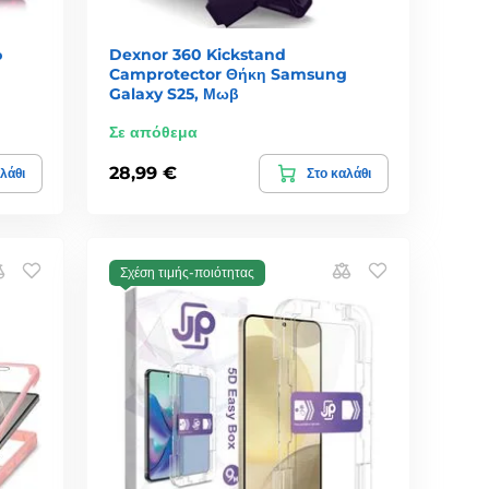
ό
Dexnor 360 Kickstand
Camprotector Θήκη Samsung
Galaxy S25, Μωβ
Σε απόθεμα
28,99 €
λάθι
Στο καλάθι
Σχέση τιμής-ποιότητας