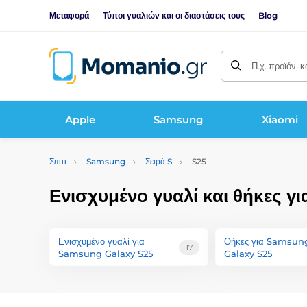
Μεταφορά
Τύποι γυαλιών και οι διαστάσεις τους
Blog
Π.χ. προϊόν, 
Apple
Samsung
Xiaomi
Σπίτι
Samsung
Σειρά S
S25
Ενισχυμένο γυαλί και θήκες 
Ενισχυμένο γυαλί για
Θήκες για Samsun
17
Samsung Galaxy S25
Galaxy S25