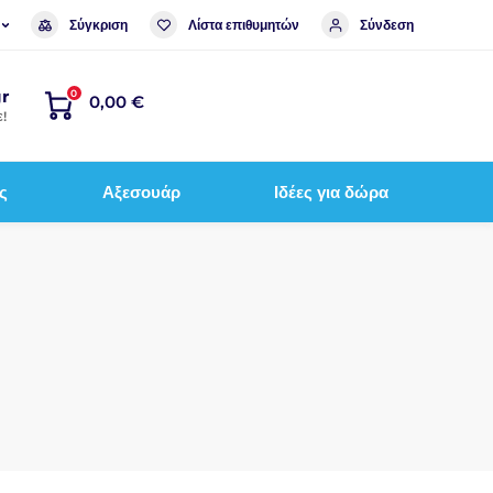
Σύγκριση
Λίστα επιθυμητών
Σύνδεση
r
0
0,00 €
!
ς
Αξεσουάρ
Ιδέες για δώρα