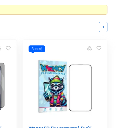
1
Βασική
ί,
Wency 5D Προστατευτικό Γυαλί,