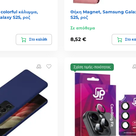
colorful κάλυμμα,
Θήκη Magnet, Samsung Gala
laxy S25, ροζ
S25, ροζ
Σε απόθεμα
8,52 €
Στο καλάθι
Στο κα
Σχέση τιμής-ποιότητας