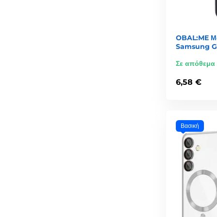
OBAL:ME Μα
Samsung Ga
Σε απόθεμα
6,58 €
Βασική