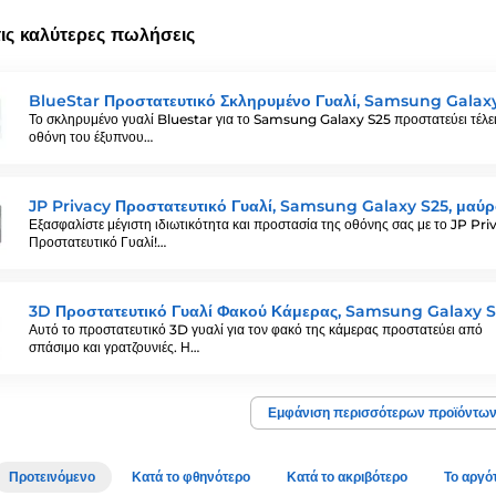
τις καλύτερες πωλήσεις
BlueStar Προστατευτικό Σκληρυμένο Γυαλί, Samsung Galax
Το σκληρυμένο γυαλί Bluestar για το Samsung Galaxy S25 προστατεύει τέλει
οθόνη του έξυπνου…
JP Privacy Προστατευτικό Γυαλί, Samsung Galaxy S25, μαύ
Εξασφαλίστε μέγιστη ιδιωτικότητα και προστασία της οθόνης σας με το JP Pri
Προστατευτικό Γυαλί!…
3D Προστατευτικό Γυαλί Φακού Κάμερας, Samsung Galaxy 
Αυτό το προστατευτικό 3D γυαλί για τον φακό της κάμερας προστατεύει από
σπάσιμο και γρατζουνιές. Η…
Εμφάνιση περισσότερων προϊόντω
Προτεινόμενο
Κατά το φθηνότερο
Κατά το ακριβότερο
Το αργό