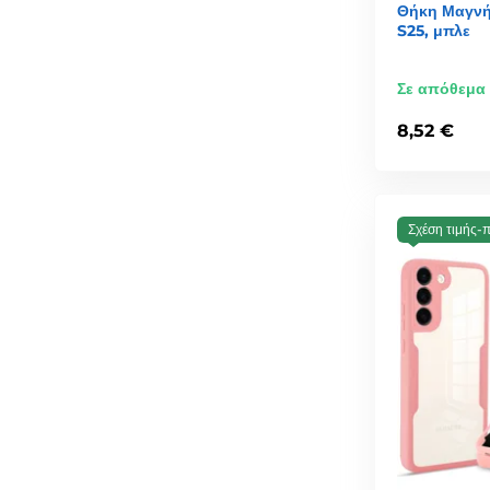
Θήκη Μαγνή
S25, μπλε
Σε απόθεμα
8,52 €
Σχέση τιμής-