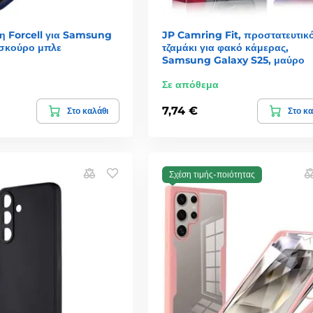
η Forcell για Samsung
JP Camring Fit, προστατευτικ
 σκούρο μπλε
τζαμάκι για φακό κάμερας,
Samsung Galaxy S25, μαύρο
Σε απόθεμα
7,74 €
Στο καλάθι
Στο κα
Σχέση τιμής-ποιότητας