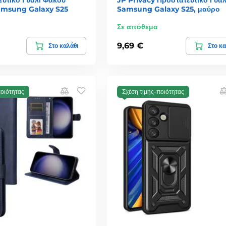
amsung Galaxy S25
Samsung Galaxy S25, μαύρο
Σε απόθεμα
9,69 €
Στο καλάθι
Στο κα
ποιότητας
Σχέση τιμής-ποιότητας