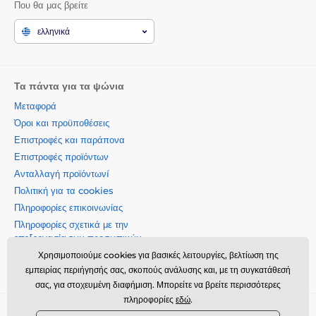
Που θα μας βρείτε
ελληνικά
Τα πάντα για τα ψώνια
Μεταφορά
Όροι και προϋποθέσεις
Επιστροφές και παράπονα
Επιστροφές προϊόντων
Ανταλλαγή προϊόντωνí
Πολιτική για τα cookies
Πληροφορίες επικοινωνίας
Πληροφορίες σχετικά με την
επεξεργασία των προσωπικών
δεδομένων
Χρησιμοποιούμε cookies για βασικές λειτουργίες, βελτίωση της
Σχετικά με την εταιρεία μας
εμπειρίας περιήγησής σας, σκοπούς ανάλυσης και, με τη συγκατάθεσή
σας, για στοχευμένη διαφήμιση. Μπορείτε να βρείτε περισσότερες
πληροφορίες
εδώ
.
Momanio s.r.o., Okružní 361/14, 74718, Píšť, Czech republic,