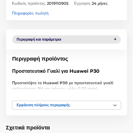
Κωδικός προϊόντος:
2019110905
Εγγύηση:
24 μήνες
Πληροφορίες πωλητή
Περιγραφή και παράμετροι
Περιγραφή προϊόντος
Προστατευτικό Γυαλί για Huawei P30
Προστατέψτε το Huawei P30 με προστατευτικό γυαλί
σκληρότητας 9H και πάχους μόλις 0,33 mm!
Μην παραπλανηθείτε από τη χαμηλή τιμή, αυτό το
προστατευτικό γυαλί για Huawei P30
είναι πρώτης
Εμφάνιση πλήρους περιγραφής
ποιότητας. Όχι μόνο με σκληρότητα 9H
προστατεύει τέλεια
την οθόνη του Huawei
από γρατζουνιές
και
σπασίματα
,
αλλά παρέχει επίσης
τέλεια διαύγεια εικόνας
,
διατηρεί την
Σχετικά προϊόντα
ευαισθησία αφής
και
καλύπτει άψογα τις γρατζουνιές
της
οθόνης.