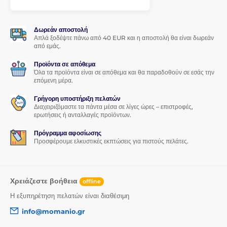
γυαλιού στην οθόνη του smartphone σας θα είναι
παιχνιδάκι.
Δωρεάν αποστολή
Τέλεια πρόσφυση
Απλά ξοδέψτε πάνω από 40 EUR και η αποστολή θα είναι δωρεάν
από εμάς.
Σε αντίθεση με άλλα προστατευτικά γυαλιά, όλη η επιφάνεια
του προστατευτικού γυαλιού για Huawei P30 καλύπτεται
Προϊόντα σε απόθεμα
από συγκολλητικό υλικό, εξασφαλίζοντας
απόλυτη
Όλα τα προϊόντα είναι σε απόθεμα και θα παραδοθούν σε εσάς την
πρόσφυση σε όλη την επιφάνεια
. Δεν υπάρχει κίνδυνος
επόμενη μέρα.
αποκόλλησης ή ξεφτίσματος των άκρων.
Γρήγορη υποστήριξη πελατών
Περιεχόμενα συσκευασίας:
Διαχειριζόμαστε τα πάντα μέσα σε λίγες ώρες – επιστροφές,
ερωτήσεις ή ανταλλαγές προϊόντων.
1x προστατευτικό γυαλί
Πρόγραμμα αφοσίωσης
1x στεγνό πανί
Προσφέρουμε ελκυστικές εκπτώσεις για πιστούς πελάτες.
1x υγρό πανί
Χρειάζεστε βοήθεια
offline
Η εξυπηρέτηση πελατών είναι διαθέσιμη
info@momanio.gr