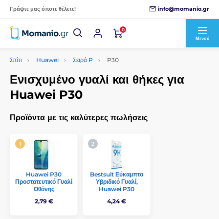
info@momanio.gr
Γράψτε μας όποτε θέλετε!
0
Μενού
Σπίτι
Huawei
Σειρά P
P30
Ενισχυμένο γυαλί και θήκες για
Huawei P30
Προϊόντα με τις καλύτερες πωλήσεις
Huawei P30
Bestsuit Εύκαμπτο
Προστατευτικό Γυαλί
Υβριδικό Γυαλί,
Οθόνης
Huawei P30
2,79 €
4,24 €