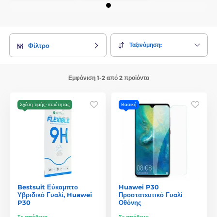
Ταξινόμηση:
Φίλτρο
Εμφάνιση 1-2 από 2 προϊόντα
Σχέση τιμής-ποιότητας
Βασική
Bestsuit Εύκαμπτο
Huawei P30
Υβριδικό Γυαλί, Huawei
Προστατευτικό Γυαλί
P30
Οθόνης
Σε απόθεμα
Σε απόθεμα