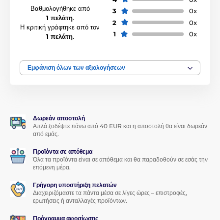
συνδέετε αξεσουάρ στο τηλέφωνο χωρίς να χρειάζεται να το
Βαθμολογήθηκε από
3
0x
βγάλετε από τη θήκη.
1 πελάτη
.
2
0x
Η κριτική γράφτηκε από τον
Η διάφανη θήκη σιλικόνης είναι σχεδιασμένη για
εύκολο
1
0x
1 πελάτη
.
χειρισμό του τηλεφώνου
και άνετο κράτημα. Για ακόμη
μεγαλύτερη προστασία του smartphone σας, συνιστούμε να
προμηθευτείτε και ένα
προστατευτικό γυαλί οθόνης
.
Εμφάνιση όλων των αξιολογήσεων
Δωρεάν αποστολή
Απλά ξοδέψτε πάνω από 40 EUR και η αποστολή θα είναι δωρεάν
από εμάς.
Προϊόντα σε απόθεμα
Όλα τα προϊόντα είναι σε απόθεμα και θα παραδοθούν σε εσάς την
επόμενη μέρα.
Γρήγορη υποστήριξη πελατών
Διαχειριζόμαστε τα πάντα μέσα σε λίγες ώρες – επιστροφές,
ερωτήσεις ή ανταλλαγές προϊόντων.
Πρόγραμμα αφοσίωσης