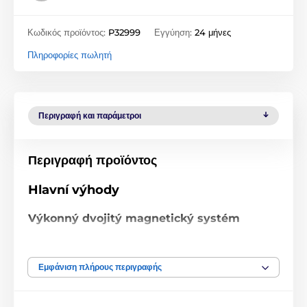
Κωδικός προϊόντος:
P32999
Εγγύηση:
24 μήνες
Πληροφορίες πωλητή
Περιγραφή και παράμετροι
Περιγραφή προϊόντος
Hlavní výhody
Výkonný dvojitý magnetický systém
Nová konstrukce se dvěma magnetickými kruhy.
Celkem 20 silných magnetů pro maximální
Εμφάνιση πλήρους περιγραφής
stabilitu.
Telefon drží bezpečně i na nerovných cestách.