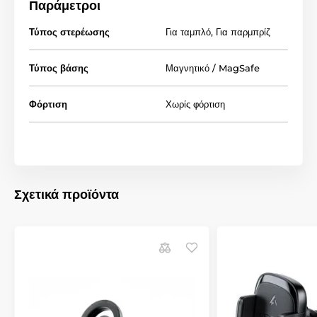
Παράμετροι
Vhodné pro MagSafe zařízení i telefony s
přiloženým magnetickým kroužkem.
Τύπος στερέωσης
Για ταμπλό
,
Για παρμπρίζ
Patentovaná vakuová přísavka LanParte
Τύπος βάσης
Μαγνητικό / MagSafe
Pevné uchycení na čelní sklo, palubní desku nebo
jiné hladké povrchy.
Φόρτιση
Χωρίς φόρτιση
Rychlé zamknutí pomocí otočného mechanismu.
Snadná demontáž bez poškození povrchu.
Stabilní držení i při vyšších rychlostech.
360° nastavení polohy
Σχετικά προϊόντα
Víceosé nastavitelné rameno.
Plná 360° rotace telefonu.
Nastavení ideálního pozorovacího úhlu během
několika sekund.
Horizontální i vertikální orientace.
Ovládání jednou rukou