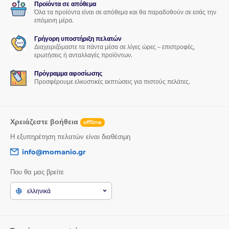
Προϊόντα σε απόθεμα
Silný magnetický systém společně s patentovanou
Όλα τα προϊόντα είναι σε απόθεμα και θα παραδοθούν σε εσάς την
vakuovou přísavkou minimalizuje vibrace a zabraňuje
επόμενη μέρα.
pádu telefonu.
Γρήγορη υποστήριξη πελατών
Ideální využití
Διαχειριζόμαστε τα πάντα μέσα σε λίγες ώρες – επιστροφές,
ερωτήσεις ή ανταλλαγές προϊόντων.
✔ Navigace během jízdy
Πρόγραμμα αφοσίωσης
✔ Handsfree hovory
Προσφέρουμε ελκυστικές εκπτώσεις για πιστούς πελάτες.
✔ Přehrávání hudby
✔ Firemní vozidla
✔ Osobní automobily
✔ Karavany a obytné vozy
Χρειάζεστε βοήθεια
offline
Proč zvolit LanParte RBA-M01?
Η εξυπηρέτηση πελατών είναι διαθέσιμη
info@momanio.gr
✔ Dvojitý magnetický systém s 20 magnety
✔ Kompatibilita s MagSafe
Που θα μας βρείτε
✔ Magnetický kroužek pro Android zařízení v balení
✔ Patentovaná vakuová přísavka LanParte
ελληνικά
✔ Víceosé nastavitelné rameno
✔ 360° rotace telefonu
✔ Ovládání jednou rukou
✔ Prémiová kovová konstrukce