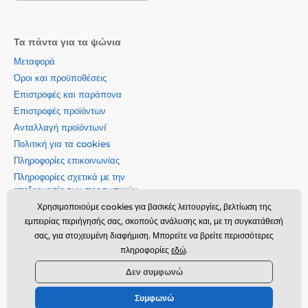
Τα πάντα για τα ψώνια
Μεταφορά
Όροι και προϋποθέσεις
Επιστροφές και παράπονα
Επιστροφές προϊόντων
Ανταλλαγή προϊόντωνí
Πολιτική για τα cookies
Πληροφορίες επικοινωνίας
Πληροφορίες σχετικά με την
επεξεργασία των προσωπικών
δεδομένων
Χρησιμοποιούμε cookies για βασικές λειτουργίες, βελτίωση της
Σχετικά με την εταιρεία μας
εμπειρίας περιήγησής σας, σκοπούς ανάλυσης και, με τη συγκατάθεσή
σας, για στοχευμένη διαφήμιση. Μπορείτε να βρείτε περισσότερες
πληροφορίες
εδώ
.
Momanio s.r.o., Okružní 361/14, 74718, Píšť, Czech republic,
Δεν συμφωνώ
VAT: CZ09604707, info@momanio.gr
Συμφωνώ
© 2026 www.momanio.gr ⦁ Κατασκευή eshop
SIMPLIA.cz