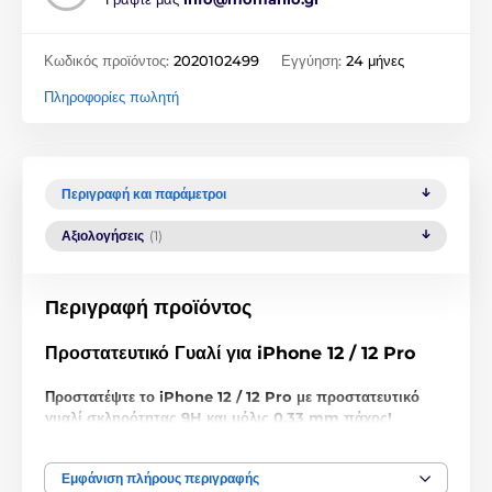
Κωδικός προϊόντος:
2020102499
Εγγύηση:
24 μήνες
Πληροφορίες πωλητή
Περιγραφή και παράμετροι
Αξιολογήσεις
(1)
Περιγραφή προϊόντος
Προστατευτικό Γυαλί για iPhone 12 / 12 Pro
Προστατέψτε το iPhone 12 / 12 Pro με προστατευτικό
γυαλί σκληρότητας 9H και μόλις 0,33 mm πάχος!
Μην παραπλανηθείτε από τη χαμηλή τιμή, αυτό το
προστατευτικό γυαλί για iPhone 12 / 12 Pro
είναι
Εμφάνιση πλήρους περιγραφής