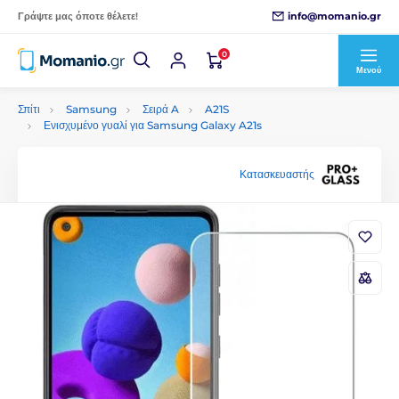
info@momanio.gr
Γράψτε μας όποτε θέλετε!
0
Μενού
Σπίτι
Samsung
Σειρά A
A21S
Ενισχυμένο γυαλί για Samsung Galaxy A21s
Κατασκευαστής