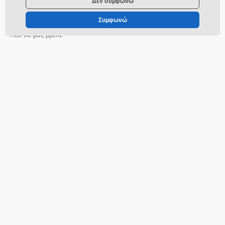
Δεν συμφωνώ
info@momanio.gr
Συμφωνώ
Που θα μας βρείτε
ελληνικά
Τα πάντα για τα ψώνια
Μεταφορά
Όροι και προϋποθέσεις
Επιστροφές και παράπονα
Επιστροφές προϊόντων
Ανταλλαγή προϊόντωνí
Πολιτική για τα cookies
Πληροφορίες επικοινωνίας
Πληροφορίες σχετικά με την
επεξεργασία των προσωπικών
δεδομένων
Σχετικά με την εταιρεία μας