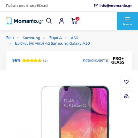
info@momanio.gr
Γράψτε μας όποτε θέλετε!
0
Μενού
Σπίτι
Samsung
Σειρά A
A50
Ενισχυμένο γυαλί για Samsung Galaxy A50
96%
(5)
Κατασκευαστής