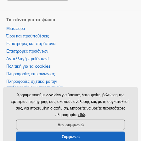
Τα πάντα για τα ψώνια
Μεταφορά
Όροι και προϋποθέσεις
Επιστροφές και παράπονα
Επιστροφές προϊόντων
Ανταλλαγή προϊόντωνí
Πολιτική για τα cookies
Πληροφορίες επικοινωνίας
Πληροφορίες σχετικά με την
επεξεργασία των προσωπικών
δεδομένων
Χρησιμοποιούμε cookies για βασικές λειτουργίες, βελτίωση της
Σχετικά με την εταιρεία μας
εμπειρίας περιήγησής σας, σκοπούς ανάλυσης και, με τη συγκατάθεσή
σας, για στοχευμένη διαφήμιση. Μπορείτε να βρείτε περισσότερες
πληροφορίες
εδώ
.
Momanio s.r.o., Okružní 361/14, 74718, Píšť, Czech republic,
Δεν συμφωνώ
VAT: CZ09604707, info@momanio.gr
Συμφωνώ
© 2026 www.momanio.gr ⦁ Κατασκευή eshop
SIMPLIA.cz