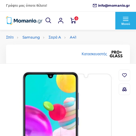
info@momanio.gr
Γράψτε μας όποτε θέλετε!
0
Μενού
Σπίτι
Samsung
Σειρά A
A41
Κατασκευαστής