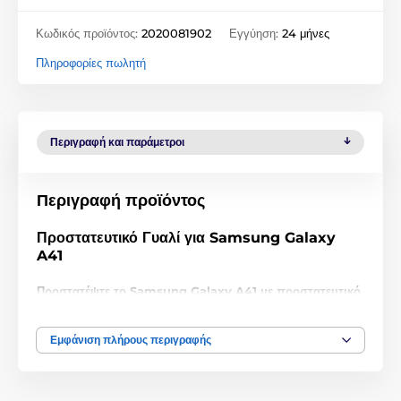
Κωδικός προϊόντος:
2020081902
Εγγύηση:
24 μήνες
Πληροφορίες πωλητή
Περιγραφή και παράμετροι
Περιγραφή προϊόντος
Προστατευτικό Γυαλί για Samsung Galaxy
A41
Προστατέψτε το Samsung Galaxy A41 με προστατευτικό
γυαλί σκληρότητας 9H και πάχους μόλις 0,33 mm!
Μην παραπλανηθείτε από τη χαμηλή τιμή, αυτό το
Εμφάνιση πλήρους περιγραφής
προστατευτικό γυαλί για Samsung Galaxy A41
είναι
εξαιρετικής ποιότητας. Όχι μόνο
προστατεύει τέλεια
την
οθόνη σας
από γρατζουνιές
και
σπασίματα
, αλλά παρέχει