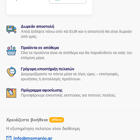
προστατευτικού γυαλιού στην οθόνη του smartphone σας θα
είναι παιχνιδάκι.
Τέλεια πρόσφυση
Δωρεάν αποστολή
Σε αντίθεση με άλλα προστατευτικά γυαλιά, όλη η επιφάνεια
Απλά ξοδέψτε πάνω από 40 EUR και η αποστολή θα είναι δωρεάν
του προστατευτικού γυαλιού για Samsung Galaxy A41
από εμάς.
καλύπτεται από συγκολλητικό υλικό, το οποίο εγγυάται
απόλυτα τέλεια πρόσφυση σε όλη την επιφάνεια
. Έτσι, δεν
Προϊόντα σε απόθεμα
Όλα τα προϊόντα είναι σε απόθεμα και θα παραδοθούν σε εσάς την
υπάρχει κίνδυνος αποκόλλησης ή ξεφτίσματος των άκρων του
επόμενη μέρα.
προστατευτικού γυαλιού.
Γρήγορη υποστήριξη πελατών
Περιεχόμενα συσκευασίας:
Διαχειριζόμαστε τα πάντα μέσα σε λίγες ώρες – επιστροφές,
ερωτήσεις ή ανταλλαγές προϊόντων.
1x προστατευτικό γυαλί
Πρόγραμμα αφοσίωσης
1x στεγνό πανί
Προσφέρουμε ελκυστικές εκπτώσεις για πιστούς πελάτες.
1x υγρό πανί
Χρειάζεστε βοήθεια
offline
Η εξυπηρέτηση πελατών είναι διαθέσιμη
info@momanio.gr