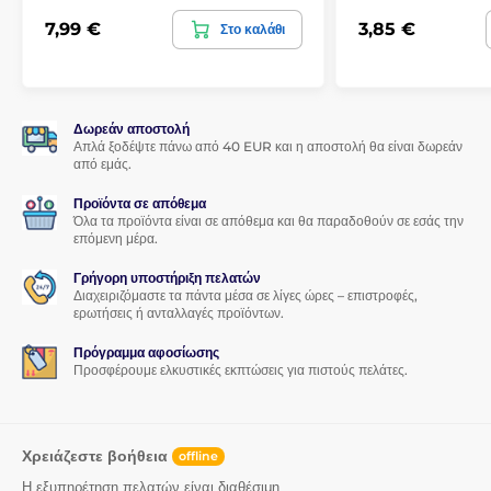
7,99 €
3,85 €
Στο καλάθι
Το προϊόν κατατάσσεται σε κατηγορίες
Ενισχυμένο γυαλί για iPhone 11
Δωρεάν αποστολή
Απλά ξοδέψτε πάνω από 40 EUR και η αποστολή θα είναι δωρεάν
Ενισχυμένο γυαλί για iPhone XR
από εμάς.
Προϊόντα σε απόθεμα
Όλα τα προϊόντα είναι σε απόθεμα και θα παραδοθούν σε εσάς την
επόμενη μέρα.
Γρήγορη υποστήριξη πελατών
Διαχειριζόμαστε τα πάντα μέσα σε λίγες ώρες – επιστροφές,
ερωτήσεις ή ανταλλαγές προϊόντων.
Πρόγραμμα αφοσίωσης
Προσφέρουμε ελκυστικές εκπτώσεις για πιστούς πελάτες.
Χρειάζεστε βοήθεια
offline
Η εξυπηρέτηση πελατών είναι διαθέσιμη