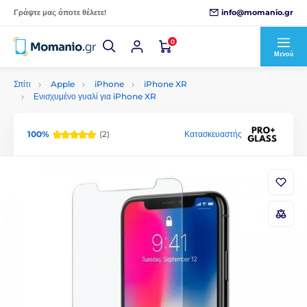
info@momanio.gr
Γράψτε μας όποτε θέλετε!
0
Μενού
Σπίτι
Apple
iPhone
iPhone XR
Ενισχυμένο γυαλί για iPhone XR
100%
(2)
Κατασκευαστής