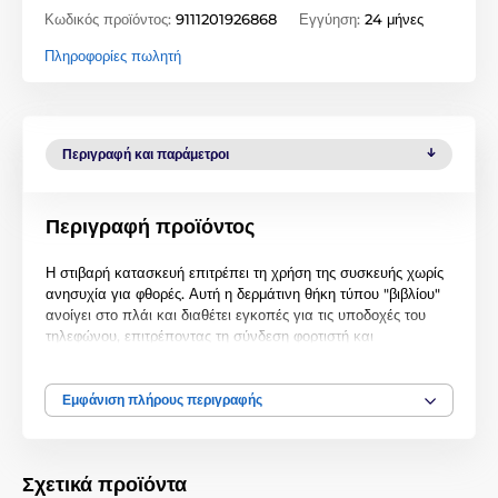
Κωδικός προϊόντος:
9111201926868
Εγγύηση:
24 μήνες
Πληροφορίες πωλητή
Περιγραφή και παράμετροι
Περιγραφή προϊόντος
Η στιβαρή κατασκευή επιτρέπει τη χρήση της συσκευής χωρίς
ανησυχία για φθορές. Αυτή η δερμάτινη θήκη τύπου "βιβλίου"
ανοίγει στο πλάι και διαθέτει εγκοπές για τις υποδοχές του
τηλεφώνου, επιτρέποντας τη σύνδεση φορτιστή και
ακουστικών. Μπορείτε επίσης να χρησιμοποιήσετε άνετα τα
κουμπιά έντασης ήχου, ενεργοποίησης/απενεργοποίησης
(κλειδώματος), ηχείου, κάμερας και φλας.
Εμφάνιση πλήρους περιγραφής
Η θήκη διαθέτει έξυπνο καπάκι.
Το πίσω μέρος του καπακιού είναι σχεδιασμένο έτσι ώστε να
Σχετικά προϊόντα