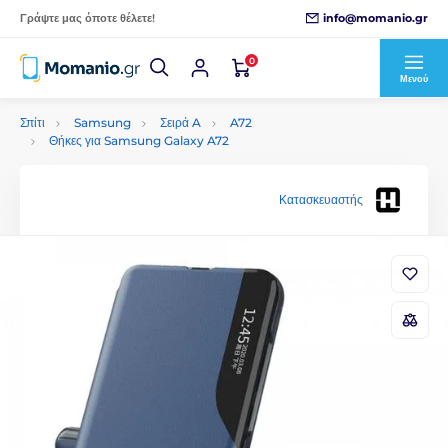
info@momanio.gr
Γράψτε μας όποτε θέλετε!
0
Μενού
Σπίτι
Samsung
Σειρά A
A72
Θήκες για Samsung Galaxy A72
Κατασκευαστής