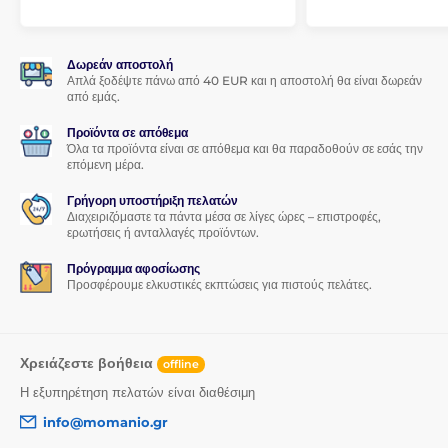
στήριγμα. Ιδανικό για παρακολούθηση ταινιών ή περιήγηση σε
φωτογραφίες.
Ακριβείς εγκοπές
Δωρεάν αποστολή
Απλά ξοδέψτε πάνω από 40 EUR και η αποστολή θα είναι δωρεάν
Εγγυώνται εύκολη πρόσβαση σε όλες τις απαραίτητες θύρες.
από εμάς.
Προϊόντα σε απόθεμα
Όλα τα προϊόντα είναι σε απόθεμα και θα παραδοθούν σε εσάς την
επόμενη μέρα.
Γρήγορη υποστήριξη πελατών
Διαχειριζόμαστε τα πάντα μέσα σε λίγες ώρες – επιστροφές,
ερωτήσεις ή ανταλλαγές προϊόντων.
Πρόγραμμα αφοσίωσης
Προσφέρουμε ελκυστικές εκπτώσεις για πιστούς πελάτες.
Χρειάζεστε βοήθεια
offline
Η εξυπηρέτηση πελατών είναι διαθέσιμη
info@momanio.gr