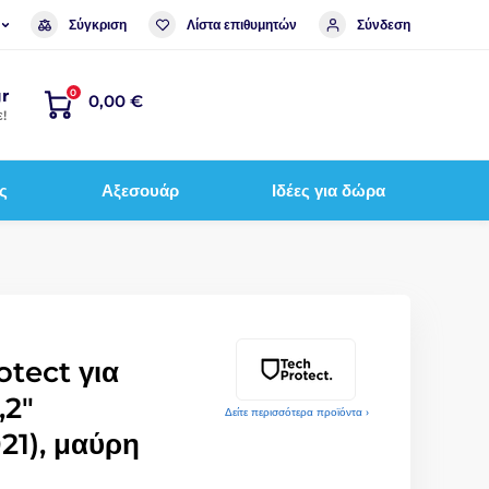
Σύγκριση
Λίστα επιθυμητών
Σύνδεση
r
0
0,00 €
!
ς
Αξεσουάρ
Ιδέες για δώρα
tect για
,2"
Δείτε περισσότερα προϊόντα ›
21), μαύρη