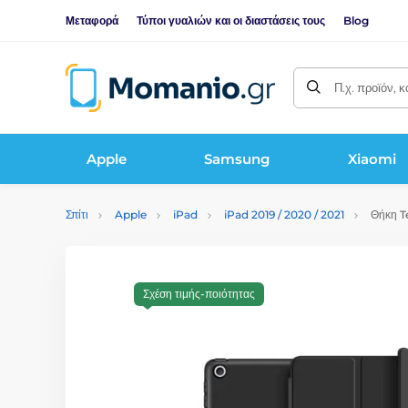
Μεταφορά
Τύποι γυαλιών και οι διαστάσεις τους
Blog
Π.χ. προϊόν, 
Apple
Samsung
Xiaomi
Σπίτι
Apple
iPad
iPad 2019 / 2020 / 2021
Θήκη Te
Σχέση τιμής-ποιότητας