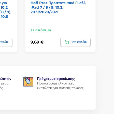
 για
Hofi Pro+ Προστατευτικό Γυαλί,
Θή
 10.2
iPad 7 / 8 / 9, 10.2,
Ap
8 / 9),
2019/2020/2021
(2
 10.5
Σε απόθεμα
Σε
9,69 €
15
καλάθι
Στο καλάθι
ελατών
Πρόγραμμα αφοσίωσης
α μέσα
Προσφέρουμε ελκυστικές
ές,
εκπτώσεις για πιστούς πελάτες.