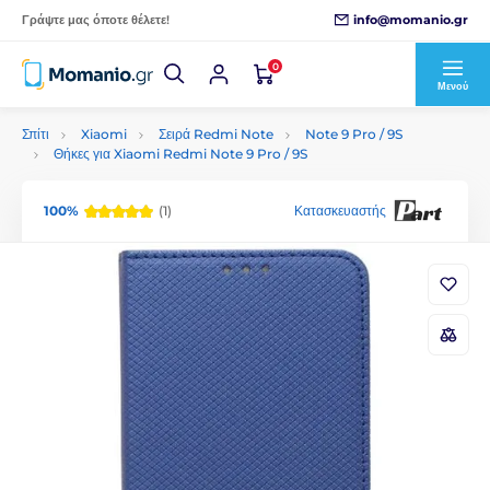
info@momanio.gr
Γράψτε μας όποτε θέλετε!
0
Μενού
Σπίτι
Xiaomi
Σειρά Redmi Note
Note 9 Pro / 9S
Θήκες για Xiaomi Redmi Note 9 Pro / 9S
100%
(1)
Κατασκευαστής