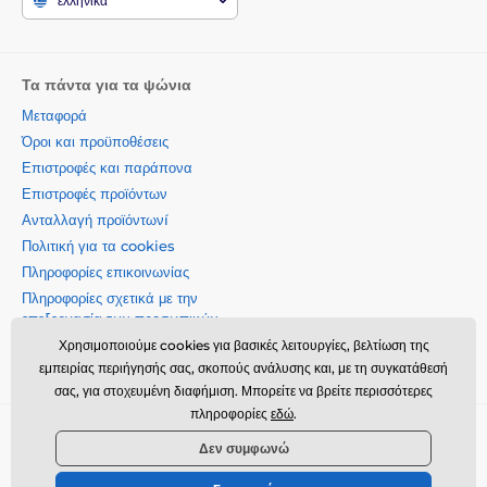
ελληνικά
Τα πάντα για τα ψώνια
Μεταφορά
Όροι και προϋποθέσεις
Επιστροφές και παράπονα
Επιστροφές προϊόντων
Ανταλλαγή προϊόντωνí
Πολιτική για τα cookies
Πληροφορίες επικοινωνίας
Πληροφορίες σχετικά με την
επεξεργασία των προσωπικών
δεδομένων
Χρησιμοποιούμε cookies για βασικές λειτουργίες, βελτίωση της
Σχετικά με την εταιρεία μας
εμπειρίας περιήγησής σας, σκοπούς ανάλυσης και, με τη συγκατάθεσή
σας, για στοχευμένη διαφήμιση. Μπορείτε να βρείτε περισσότερες
πληροφορίες
εδώ
.
Momanio s.r.o., Okružní 361/14, 74718, Píšť, Czech republic,
Δεν συμφωνώ
VAT: CZ09604707, info@momanio.gr