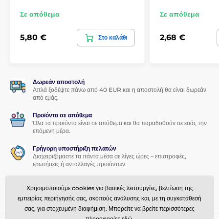
Σε απόθεμα
Σε απόθεμα
5,80 €
2,68 €
Στο καλάθι
Δωρεάν αποστολή
Απλά ξοδέψτε πάνω από 40 EUR και η αποστολή θα είναι δωρεάν
από εμάς.
Προϊόντα σε απόθεμα
Όλα τα προϊόντα είναι σε απόθεμα και θα παραδοθούν σε εσάς την
επόμενη μέρα.
Γρήγορη υποστήριξη πελατών
Διαχειριζόμαστε τα πάντα μέσα σε λίγες ώρες – επιστροφές,
ερωτήσεις ή ανταλλαγές προϊόντων.
Πρόγραμμα αφοσίωσης
Χρησιμοποιούμε cookies για βασικές λειτουργίες, βελτίωση της
Προσφέρουμε ελκυστικές εκπτώσεις για πιστούς πελάτες.
εμπειρίας περιήγησής σας, σκοπούς ανάλυσης και, με τη συγκατάθεσή
σας, για στοχευμένη διαφήμιση. Μπορείτε να βρείτε περισσότερες
πληροφορίες
εδώ
.