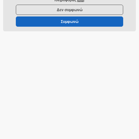
Χρειάζεστε βοήθεια
offline
Δεν συμφωνώ
Η εξυπηρέτηση πελατών είναι διαθέσιμη
Συμφωνώ
info@momanio.gr
Που θα μας βρείτε
ελληνικά
Τα πάντα για τα ψώνια
Μεταφορά
Όροι και προϋποθέσεις
Επιστροφές και παράπονα
Επιστροφές προϊόντων
Ανταλλαγή προϊόντωνí
Πολιτική για τα cookies
Πληροφορίες επικοινωνίας
Πληροφορίες σχετικά με την
επεξεργασία των προσωπικών